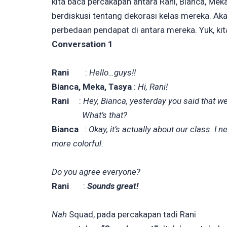
kita baca percakapan antara Rani, Bianca, Me
berdiskusi tentang dekorasi kelas mereka. Ak
perbedaan pendapat di antara mereka. Yuk, kit
Conversation 1
Rani
:
Hello…guys!!
Bianca, Meka, Tasya
:
Hi, Rani!
Rani
:
Hey, Bianca, yesterday you said that we
What’s that?
Bianca
:
Okay, it’s actually about our class. I 
more colorful.
Do you agree everyone?
Rani
:
Sounds great!
Nah
Squad, pada percakapan tadi Rani