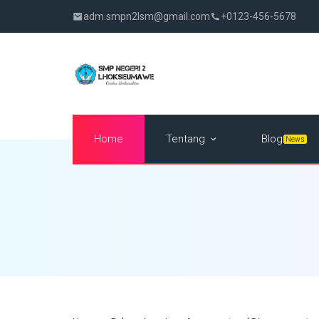
adm.smpn2lsm@gmail.com
+0123-456-5678
Tentang
Home
Blog
News