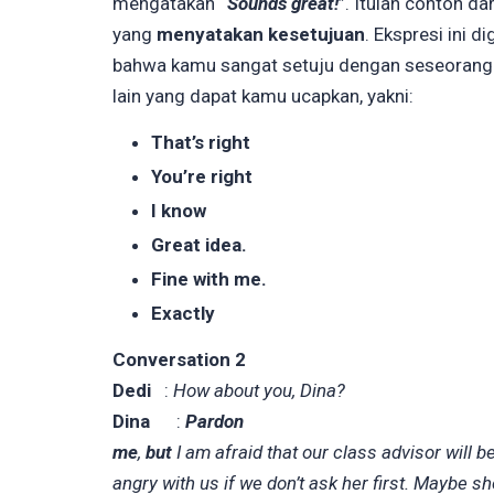
mengatakan
“Sounds great!
”. Itulah contoh da
yang
menyatakan kesetujuan
. Ekspresi ini 
bahwa kamu sangat setuju dengan seseorang. 
lain yang dapat kamu ucapkan, yakni:
That’s right
You’re right
I know
Great idea.
Fine with me.
Exactly
Conversation 2
Dedi
:
How about you, Dina?
Dina
:
Pardon
me
,
but
I am afraid that our class advisor will b
angry with us if we don’t ask her first. Maybe s