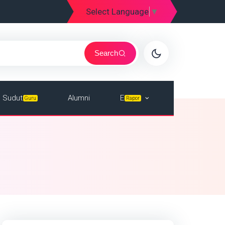
Select Language
▼
Search
E
Sudut
Alumni
Rapor
Guru