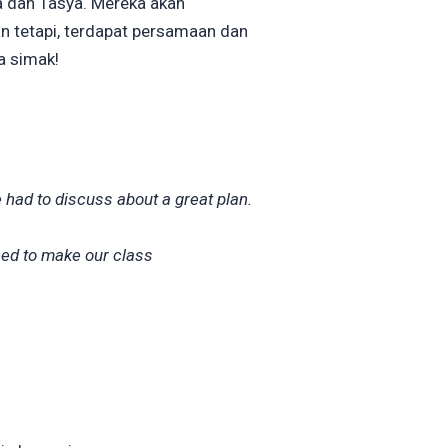
ka dan Tasya. Mereka akan
an tetapi, terdapat persamaan dan
a simak!
 had to discuss about a great plan.
need to make our class