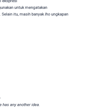
ri ekspresi
digunakan untuk mengatakan
Selain itu, masih banyak
lho
ungkapan
e
he has any another idea.