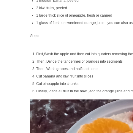
1 medium banana, peeled
2 kiwi fruits, peeled
1 large thick slice of pineapple, fresh or canned
1 glass of fresh unsweetened orange juice - you can also us
Steps
First,Wash the apple and then cut into quarters removing the
Then, Divide the tangerines or oranges into segments
Then, Wash grapes and half each one
Cut banana and kiwi fruit into slices
Cut pineapple into chunks
Finally, Place all fruit in the bowl, add the orange juice and m