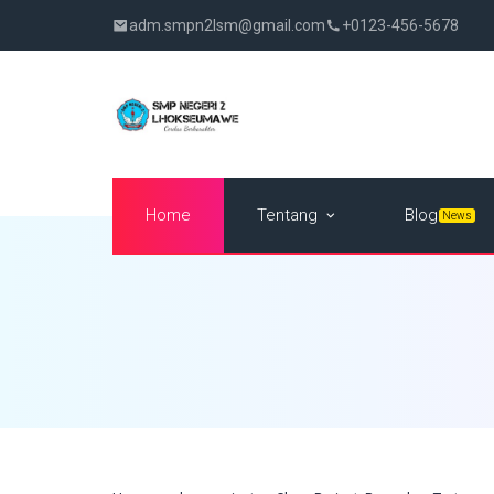
adm.smpn2lsm@gmail.com
+0123-456-5678
Tentang
Home
Blog
News