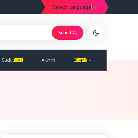
Select Language
▼
Search
E
Sudut
Alumni
Rapor
Guru