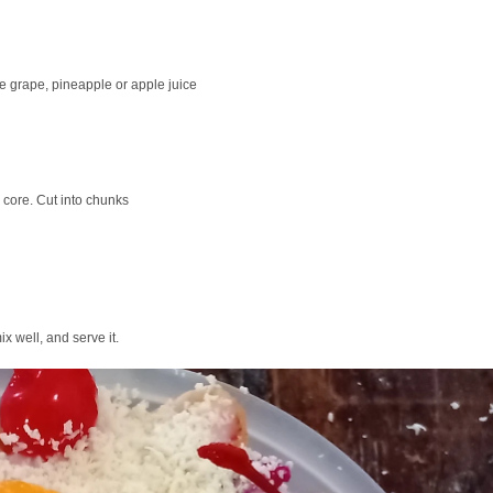
e grape, pineapple or apple juice
 core. Cut into chunks
ix well, and serve it.