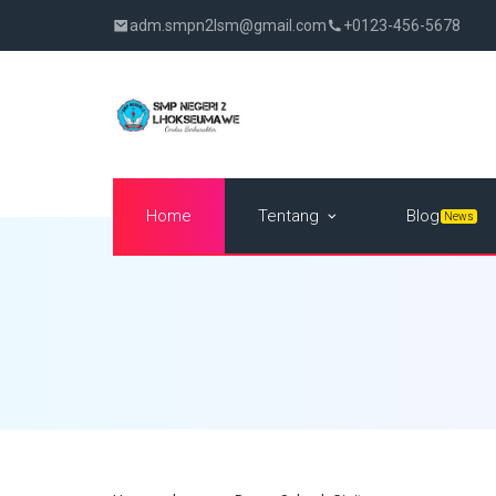
adm.smpn2lsm@gmail.com
+0123-456-5678
Tentang
Home
Blog
News