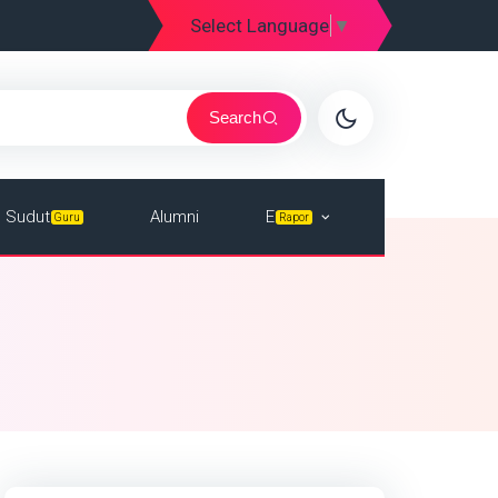
Select Language
▼
Search
E
Sudut
Alumni
Rapor
Guru