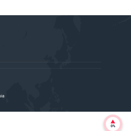
sia
0%