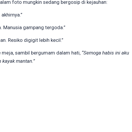
 dalam foto mungkin sedang bergosip di kejauhan:
 akhirnya.”
h. Manusia gampang tergoda.”
 Resiko digigit lebih kecil.”
ke meja, sambil bergumam dalam hati,
“Semoga habis ini aku
h kayak mantan.”