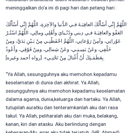
meninggalkan do’a ini di pagi hari dan petang hari :
اللَّهُمَّ إِنِّي أَسْأَلُكَ العافِيَـةَ فـي الدُّنيا والآخِرَةِ، اللَّهُمَّ إِنِّي أَسْأَلُكَ
العَفْوَ والعافِيَـةَ فـي دِيني ودُنْـيايَ وأَهْلِي ومالِي، اللَّهُمَّ اسْتُـرْ
عَوْراتِي، وآمِنْ رَوْعاتِي، اللَّهُمَّ احْفَظْنِـي مِنْ بَـيْنِ يَدَيَّ، ومِنْ
خَلْفِي، وعَنْ يَمِيـنِـي، وعَنْ شِمالِي، ومِنْ فَوْقِي، وأَعُوذُ
بِعَظَمَـتِكَ أَنْ أُغْتالَ مِنْ تَحْتِـي». [رواه أحمد وغيره].
“Ya Allah, sesungguhnya aku memohon kepadamu
keselamatan di dunia dan akhirat. Ya Allah,
sesungguhnya aku memohon kepadamu keselamatan
dalama agama, dunia,keluarga dan hartaku. Ya Allah,
tutupilah auratku dan tenteramkanlah aku dari rasa
takut. Ya Allah, peliharalah aku dari muka, belakang,
kanan, kiri dan atasku. Aku berlindung dengan
kebesaran-Mu, agar aku tidak terjatuh. (HR. Ahmad)