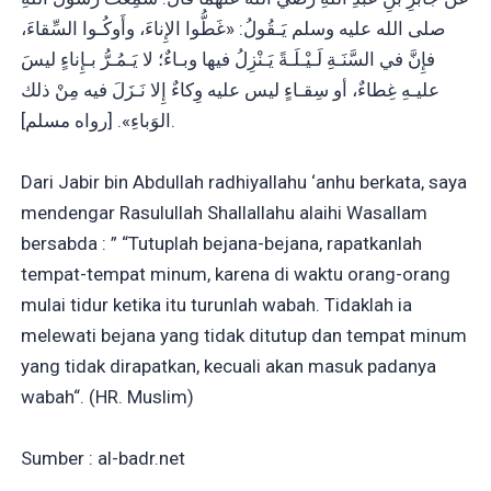
صلى الله عليه وسلم يَـقُولُ: «غَطُّوا الإِناءَ، وأَوكُـوا السِّقاءَ،
فإِنَّ في السَّنَـةِ لَـيْـلَـةً يَـنْزِلُ فيها وبـاءٌ؛ لا يَـمُـرُّ بـإِناءٍ ليسَ
عليـهِ غِطاءٌ، أو سِقـاءٍ ليس عليه وِكاءٌ إِلا نَـزَلَ فيه مِنْ ذلك
الوَباءِ». [رواه مسلم].
Dari Jabir bin Abdullah radhiyallahu ‘anhu berkata, saya
mendengar Rasulullah Shallallahu alaihi Wasallam
bersabda : ” “Tutuplah bejana-bejana, rapatkanlah
tempat-tempat minum, karena di waktu orang-orang
mulai tidur ketika itu turunlah wabah. Tidaklah ia
melewati bejana yang tidak ditutup dan tempat minum
yang tidak dirapatkan, kecuali akan masuk padanya
wabah“. (HR. Muslim)
Sumber : al-badr.net