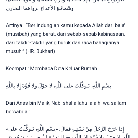
وشَماتَـةِ الأعداءِ .رواهما البخاري
Artinya : “Berlindunglah kamu kepada Allah dari bala’
(musibah) yang berat, dari sebab-sebab kebinasaan,
dari takdir-takdir yang buruk dan rasa bahagianya
musuh.” (HR. Bukhari)
Keempat : Membaca Do’a Keluar Rumah
بِسْمِ اللَّهِ، تَـوكَّلْتُ على اللَّهِ، لا حوْلَ ولا قُوَّةَ إِلا بِاللَّهِ
Dari Anas bin Malik, Nabi shallallahu ‘alaihi wa sallam
bersabda :
«إِذا خَرَجَ الرَّجُلُ مِنْ بَـيْـتِـهِ فقالَ: «بِسْمِ اللَّهِ، تَـوكَّلْتُ على
اللَّهِ، لا حوْلَ ولا قُوَّةَ إِلا بِاللَّهِ» -قـال:- يُـقـالُ حِـيـنَــئِـذٍ: هُدِيتَ،