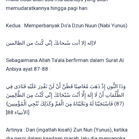
memudaratkannya hingga pagi hari.
Kedua : Memperbanyak Do’a Dzun Nuun (Nabi Yunus)
لاإله إلا أنت سُبحانكَ إنِّي كُنتُ من الظالمين
Sebagaimana Allah Ta’ala berfirman dalam Surat Al
Anbiya ayat 87-88 :
وَذَا النُّونِ إِذْ ذَهَبَ مُغَاضِبًا فَظَنَّ أَنْ لَنْ نَقْدِرَ عَلَيْهِ فَنَادَى فِي
الظُّلُمَاتِ أَنْ لَا إِلَهَ إِلَّا أَنْتَ سُبْحَانَكَ إِنِّي كُنْتُ مِنَ الظَّالِمِينَ
(87) فَاسْتَجَبْنَا لَهُ وَنَجَّيْنَاهُ مِنَ الْغَمِّ وَكَذَلِكَ نُنْجِي الْمُؤْمِنِينَ}
[الأنبياء:88]
Artinya : Dan (ingatlah kisah) Zun Nun (Yunus), ketika
dia pergi dalam keadaan marah, lalu dia menyangka