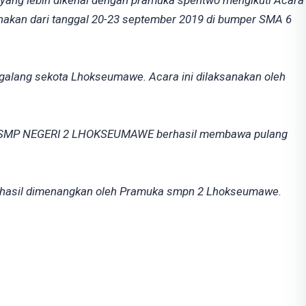
yang lebih dikenal dengan pramuka spentwo mengikuti Acara
nakan dari tanggal 20-23 september 2019 di bumper SMA 6
galang sekota Lhokseumawe. Acara ini dilaksanakan oleh
a SMP NEGERI 2 LHOKSEUMAWE berhasil membawa pulang
erhasil dimenangkan oleh Pramuka smpn 2 Lhokseumawe.