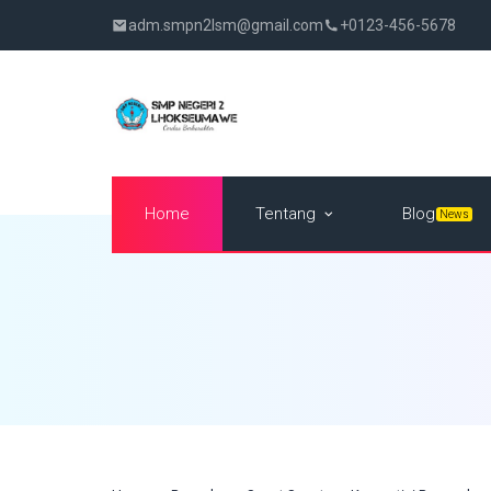
adm.smpn2lsm@gmail.com
+0123-456-5678
Tentang
Home
Blog
News