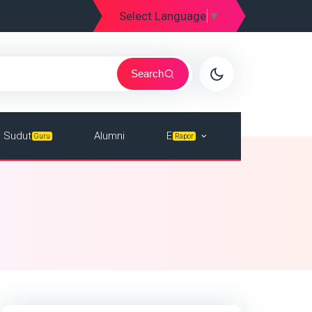
Select Language
▼
Search
E
Sudut
Alumni
Rapor
Guru