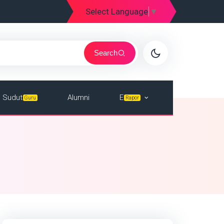
Select Language
▼
Search
E
Sudut
Alumni
Rapor
Guru