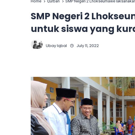
Home
Qurban
SMP Negeri 2 Lhokseumawe laksanakan
SMP Negeri 2 Lhokse
untuk siswa yang k
Ubay Iqbal
July 11, 2022