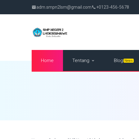
adm.smpn2lsm@gmail.com
+0123-456-5678
Tentang
Home
Blog
News