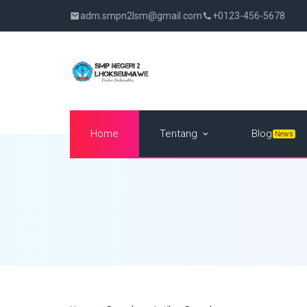
adm.smpn2lsm@gmail.com
+0123-456-5678
Tentang
Home
Blog
News