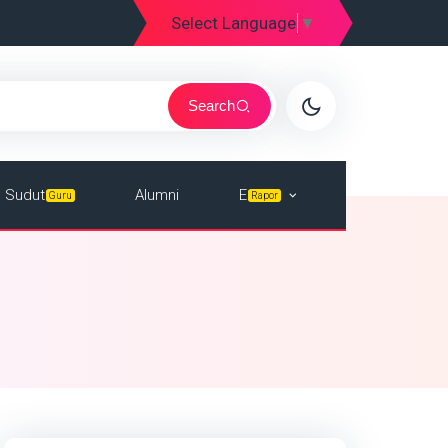
Select Language
▼
Search
E
Sudut
Alumni
Rapor
Guru